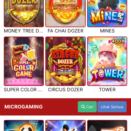
MONEY TREE DOZER
FA CHAI DOZER
MINES
SUPER COLOR GAME
CIRCUS DOZER
TOWER
MICROGAMING
Cari
Lihat Semua