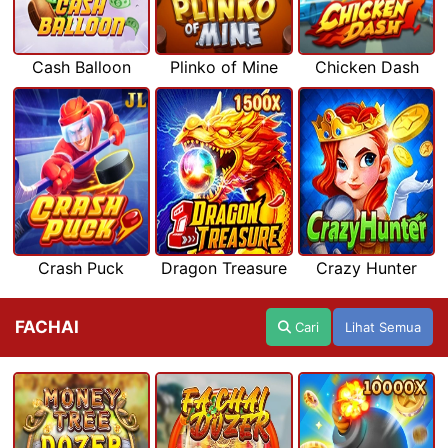
Cash Balloon
Plinko of Mine
Chicken Dash
Crash Puck
Dragon Treasure
Crazy Hunter
FACHAI
Cari
Lihat Semua