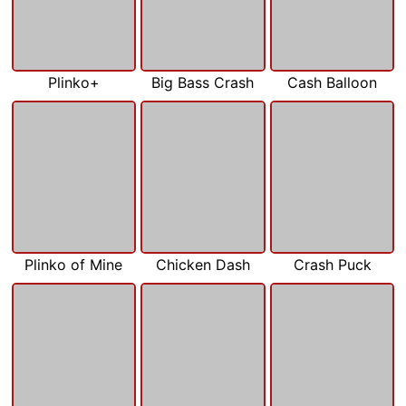
Plinko+
Big Bass Crash
Cash Balloon
Plinko of Mine
Chicken Dash
Crash Puck