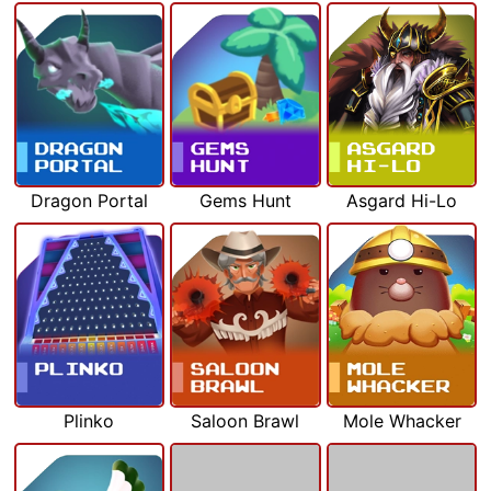
Dragon Portal
Gems Hunt
Asgard Hi-Lo
Plinko
Saloon Brawl
Mole Whacker