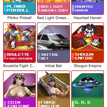
Plinko Pinball
Red Light Green Light
Haunted Haven
Roulette Fight Chicken
Initial Bet
Shogun Empire