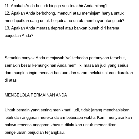
11. Apakah Anda berjudi hingga sen terakhir Anda hilang?
12. Apakah Anda berbohong, mencuri atau meminjam hanya untuk
mendapatkan uang untuk berjudi atau untuk membayar utang judi?
13. Apakah Anda merasa depresi atau bahkan bunuh diri karena
perjudian Anda?
Semakin banyak Anda menjawab 'ya' terhadap pertanyaan tersebut,
semakin besar kemungkinan Anda memiliki masalah judi yang serius
dan mungkin ingin mencari bantuan dan saran melalui saluran diuraikan
di atas
MENGELOLA PERMAINAN ANDA
Untuk pemain yang sering menikmati judi, tidak jarang menghabiskan
lebih dari anggaran mereka dalam beberapa waktu. Kami menyarankan
bahwa rencana anggaran khusus dilakukan untuk memastikan
pengeluaran perjudian terjangkau.