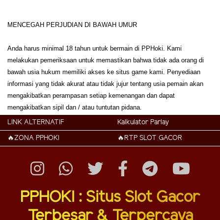
MENCEGAH PERJUDIAN DI BAWAH UMUR
Anda harus minimal 18 tahun untuk bermain di PPHoki. Kami
melakukan pemeriksaan untuk memastikan bahwa tidak ada orang di
bawah usia hukum memiliki akses ke situs game kami. Penyediaan
informasi yang tidak akurat atau tidak jujur tentang usia pemain akan
mengakibatkan perampasan setiap kemenangan dan dapat
mengakibatkan sipil dan / atau tuntutan pidana.
LINK ALTERNATIF
Kalkulator Parlay
🔥ZONA PPHOKI
🔥RTP SLOT GACOR
PPHOKI : Situs Slot Gacor
Terbesar & Terpercaya