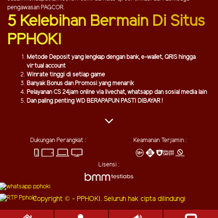
pengawasan PAGCOR.
5 Kelebihan Bermain Di Situs
PPHOKI
Metode Deposit yang lengkap dengan bank, e-wallet, QRIS hingga
virtual account
Winrate tinggi di setiap game
Banyak Bonus dan Promosi yang menarik
Pelayanan CS 24jam online via livechat, whatsapp dan sosial media lain
Dan paling penting WD BERAPAPUN PASTI DIBAYAR !
Dukungan Perangkat :
Keamanan Terjamin :
Lisensi :
Copyright © - PPHOKI. Seluruh hak cipta dilindungi