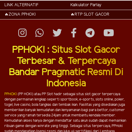
LINK ALTERNATIF
Kalkulator Parlay
🔥ZONA PPHOKI
🔥RTP SLOT GACOR
PPHOKI : Situs Slot Gacor
Terbesar & Terpercaya
Bandar Pragmatic Resmi Di
Indonesia
PPHOKI
(PP HOKI) atau PP Slot hadir sebagai situs slot gacor terpercaya
dengan permainan lengkap seperti sportbook, e-sports, slots online, poker,
togel, live casino, bola tangkas dan tembak ikan. Fasilitas yang disediakan juga
memberikan banyak kemudahan dan kenyamanan bagi para bettor, customer
service yang ramah tersedia 24jam untuk membantu kendala member.
Kemudahan akses hanya dengan mendaftar satu akun sudah dapat memainkan
ribuan game dengan winrate yang tinggi. Sebagai situs terpercaya, PPHoki
sudah mendapatkan lisensi resmi dan lulus uji sertifikasi dari Lembaga