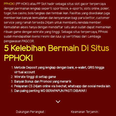
PPHOKI
(PP HOKI) atau PP Slot hadir sebagai situs slot gacor terpercaya
dengan permainan lengkap seperti sportbook, e-sports, slots online, poker,
togel, live casino, bola tangkas dan tembak ikan. Fasilitas yang disediakan juga
memberikan banyak kemudahan dan kenyamanan bagi para bettor, customer
service yang ramah tersedia 24jam untuk membantu kendala member.
Kemudahan akses hanya dengan mendaftar satu akun sudah dapat memainkan
ribuan game dengan winrate yang tinggi. Sebagai situs terpercaya, PPHoki
sudah mendapatkan lisensi resmi dan lulus uji sertifikasi dari Lembaga
pengawasan PAGCOR.
5 Kelebihan Bermain Di Situs
PPHOKI
Metode Deposit yang lengkap dengan bank, e-wallet, QRIS hingga
virtual account
Winrate tinggi di setiap game
Banyak Bonus dan Promosi yang menarik
Pelayanan CS 24jam online via livechat, whatsapp dan sosial media lain
Dan paling penting WD BERAPAPUN PASTI DIBAYAR !
Dukungan Perangkat :
Keamanan Terjamin :