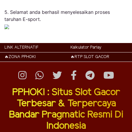
5. Selamat anda berhasil menyelesaikan proses
taruhan E-sport.
LINK ALTERNATIF
Kalkulator Parlay
🔥ZONA PPHOKI
🔥RTP SLOT GACOR
PPHOKI : Situs Slot Gacor
Terbesar & Terpercaya
Bandar Pragmatic Resmi Di
Indonesia