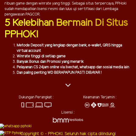
ribuan game dengan winrate yang tinggi. Sebagai situs terpercaya, PPHoki
sudah mendapatkan lisensi resmi dan lulus uji sertifikasi dari Lembaga
pengawasan PAGCOR.
5 Kelebihan Bermain Di Situs
PPHOKI
Metode Deposit yang lengkap dengan bank, e-wallet, QRIS hingga
virtual account
Winrate tinggi di setiap game
Banyak Bonus dan Promosi yang menarik
Pelayanan CS 24jam online via livechat, whatsapp dan sosial media lain
Dan paling penting WD BERAPAPUN PASTI DIBAYAR !
Dukungan Perangkat :
Keamanan Terjamin :
Lisensi :
Copyright © - PPHOKI. Seluruh hak cipta dilindungi